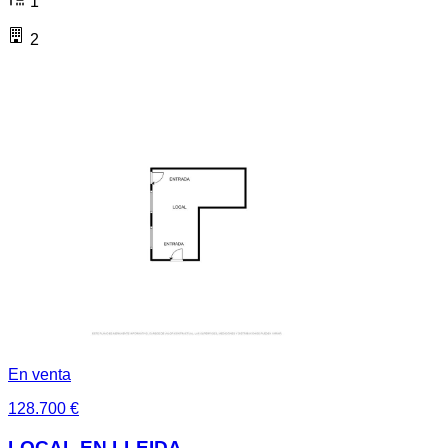
1
2
En venta
128.700 €
LOCAL EN LLEIDA