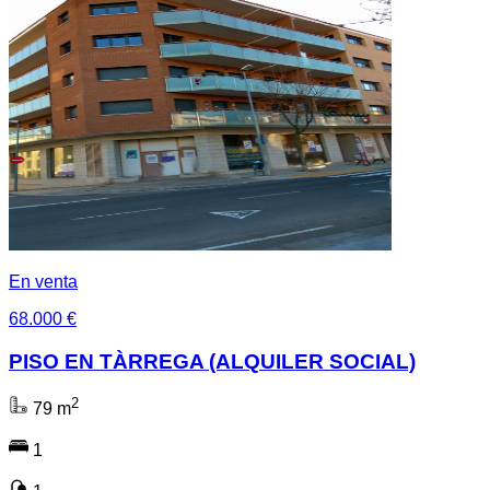
En venta
68.000 €
PISO EN TÀRREGA (ALQUILER SOCIAL)
2
79 m
1