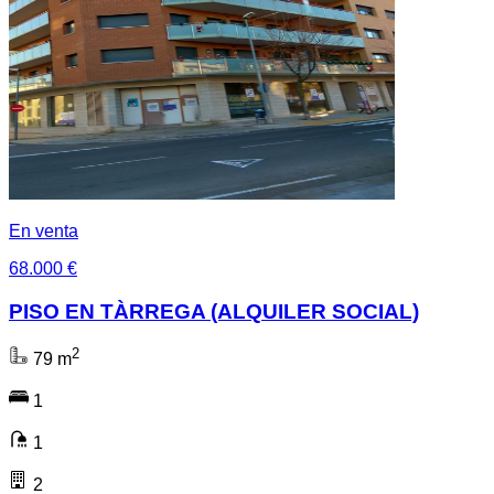
En venta
68.000 €
PISO EN TÀRREGA (ALQUILER SOCIAL)
2
79 m
1
1
2