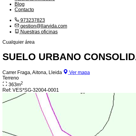
Blog
Contacto
973237823
gestion@llarvida.com
Nuestras oficinas
Cualquier área
SUELO URBANO CONSOLID
Carrer Fraga, Aitona, Lleida
Ver mapa
Terreno
2
363
m
Ref:
VES*SG-32004-0001