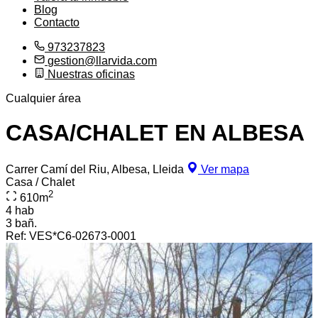
Blog
Contacto
973237823
gestion@llarvida.com
Nuestras oficinas
Cualquier área
CASA/CHALET EN ALBESA
Carrer Camí del Riu, Albesa, Lleida
Ver mapa
Casa / Chalet
2
610
m
4 hab
3 bañ.
Ref:
VES*C6-02673-0001