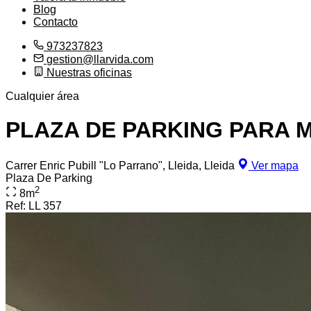
Blog
Contacto
973237823
gestion@llarvida.com
Nuestras oficinas
Cualquier área
PLAZA DE PARKING PARA 
Carrer Enric Pubill "Lo Parrano", Lleida, Lleida
Ver mapa
Plaza De Parking
2
8
m
Ref:
LL 357